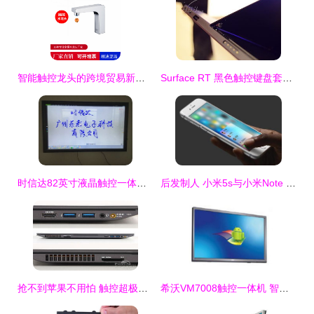
智能触控龙头的跨境贸易新机遇 以桓迪handyHD-4T016为例
Surface RT 黑色触控键盘套评测 从新品图45看经典设计的价值
时信达82英寸液晶触控一体机 厂家直销助力百卓批发触控革命
后发制人 小米5s与小米Note 2的配置猜想与未来触控产品走向
抢不到苹果不用怕 触控超极本精品大推荐
希沃VM7008触控一体机 智能教学的全面升级体验