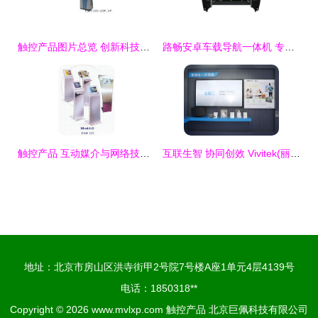
触控产品图片总览 创新科技，触手可及
路畅安卓车载导航一体机 专为锐志打造的智能出行解决方案
触控产品 互动媒介与网络技术的融合创新
互联生智 协同创效 Vivitek(丽讯)携创新触控产品与方案亮相2019工博会
地址：北京市房山区洪寺街甲2号院7号楼A座1单元4层4139号
电话：1850318**
Copyright © 2026
www.mvlxp.com
触控产品
北京巨佩科技有限公司