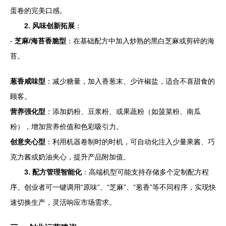
蛋卷的完美口感。
2. 风味创新拓展
：
-
芝麻/海苔香脆型
：在基础配方中加入炒熟的黑白芝麻或剪碎的海
苔。
葱香咸味型
：减少糖量，加入香葱末、少许椒盐，适合不喜甜食的
顾客。
营养强化型
：添加奶粉、豆浆粉、或果蔬粉（如菠菜粉、南瓜
粉），增加营养价值和色彩吸引力。
创意夹心型
：利用机器卷制时的时机，可自动化注入少量果酱、巧
克力酱或奶油夹心，提升产品附加值。
3. 配方管理智能化
：高端机型可能支持存储多个定制配方程
序。创业者可一键调用“原味”、“芝麻”、“葱香”等不同程序，实现快
速切换生产，灵活响应市场需求。