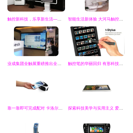
触控新科技，乐享新生活——康得新闪耀2016上海国际全触展
智能生活新体验 大河马触控水龙头产品与店铺视觉解析
业成集团全触展重磅推出全应用触控产品群，引领智能交互新未来
触控笔的华丽回归 有形科技开启跨屏数据交互新纪元
靠一靠即可完成配对 卡洛尔蓝牙音箱的触控创新体验
探索科技美学与实用主义 爱国者aigo P728 7英寸纯平触控平板电脑深度解析