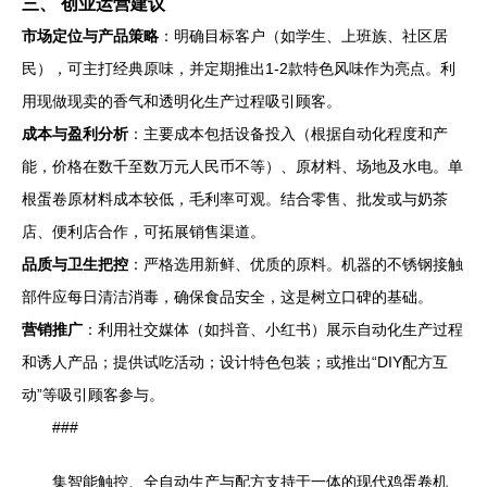
三、 创业运营建议
市场定位与产品策略
：明确目标客户（如学生、上班族、社区居
民），可主打经典原味，并定期推出1-2款特色风味作为亮点。利
用现做现卖的香气和透明化生产过程吸引顾客。
成本与盈利分析
：主要成本包括设备投入（根据自动化程度和产
能，价格在数千至数万元人民币不等）、原材料、场地及水电。单
根蛋卷原材料成本较低，毛利率可观。结合零售、批发或与奶茶
店、便利店合作，可拓展销售渠道。
品质与卫生把控
：严格选用新鲜、优质的原料。机器的不锈钢接触
部件应每日清洁消毒，确保食品安全，这是树立口碑的基础。
营销推广
：利用社交媒体（如抖音、小红书）展示自动化生产过程
和诱人产品；提供试吃活动；设计特色包装；或推出“DIY配方互
动”等吸引顾客参与。
###
集智能触控、全自动生产与配方支持于一体的现代鸡蛋卷机