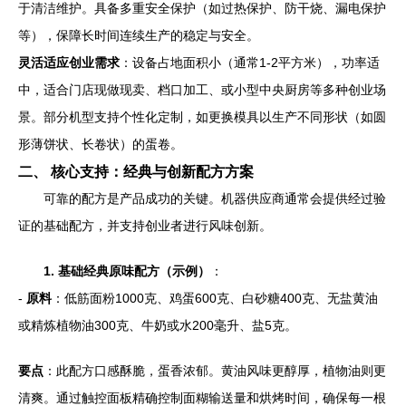
于清洁维护。具备多重安全保护（如过热保护、防干烧、漏电保护
等），保障长时间连续生产的稳定与安全。
灵活适应创业需求
：设备占地面积小（通常1-2平方米），功率适
中，适合门店现做现卖、档口加工、或小型中央厨房等多种创业场
景。部分机型支持个性化定制，如更换模具以生产不同形状（如圆
形薄饼状、长卷状）的蛋卷。
二、 核心支持：经典与创新配方方案
可靠的配方是产品成功的关键。机器供应商通常会提供经过验
证的基础配方，并支持创业者进行风味创新。
1. 基础经典原味配方（示例）
：
-
原料
：低筋面粉1000克、鸡蛋600克、白砂糖400克、无盐黄油
或精炼植物油300克、牛奶或水200毫升、盐5克。
要点
：此配方口感酥脆，蛋香浓郁。黄油风味更醇厚，植物油则更
清爽。通过触控面板精确控制面糊输送量和烘烤时间，确保每一根